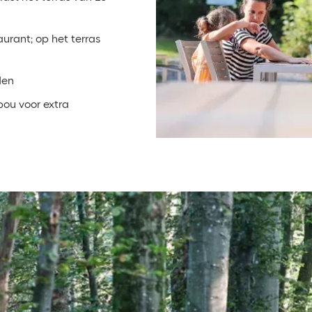
urant; op het terras
den
bou voor extra