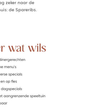
ag zeker naar de
uis: de Spareribs.
er wat wils
dinergerechten
he menu's
erse specials
 en op fles
 dagspecials
et aangrenzende speeltuin
baar