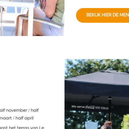
BEKIJK HIER DE ME
r
half november / half
aart / half april
aast het terras van Le