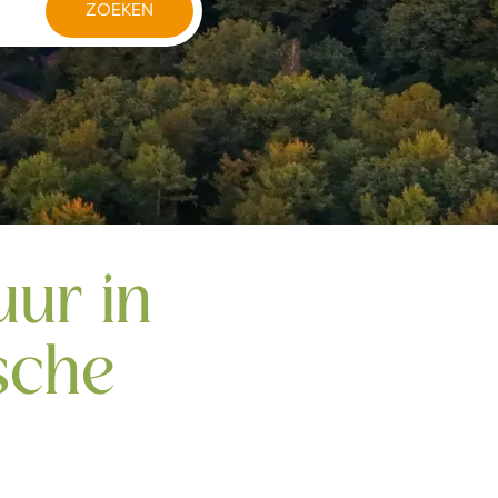
ur in
sche