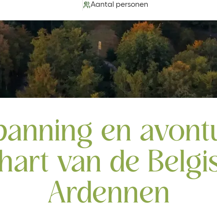
Aantal personen
panning en avontu
 hart van de Belgi
Ardennen