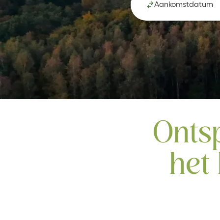
Aankomstdatum
Onts
het