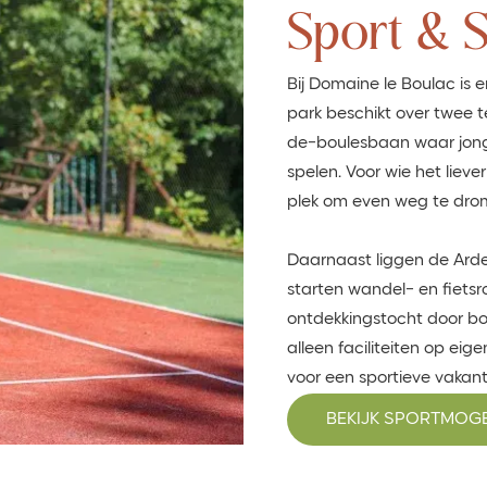
Sport & 
Bij Domaine le Boulac is e
park beschikt over twee t
de-boulesbaan waar jong
spelen. Voor wie het liever 
plek om even weg te drom
Daarnaast liggen de Arden
starten wandel- en fietsr
ontdekkingstocht door bos
alleen faciliteiten op eig
voor een sportieve vakant
BEKIJK SPORTMOG