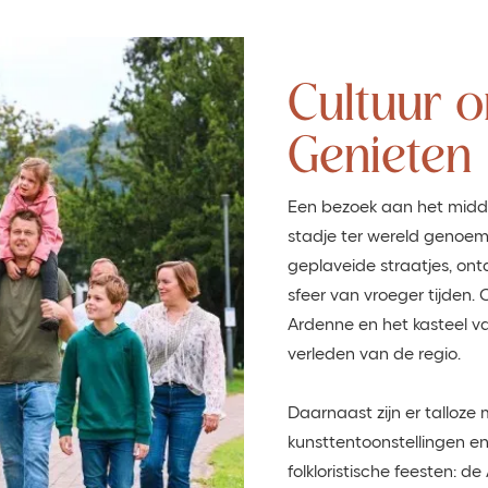
Cultuur 
Genieten
Een bezoek aan het midde
stadje ter wereld genoem
geplaveide straatjes, ont
sfeer van vroeger tijden
Ardenne en het kasteel van
verleden van de regio.
Daarnaast zijn er talloz
kunsttentoonstellingen en
folkloristische feesten: 