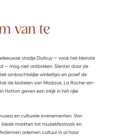
om van te
leeuwse stadje Durbuy – vaak het kleinste
d – mag niet ontbreken. Slenter door de
dek ambachtelijke winkeltjes en proef de
. Ook de kastelen van Modave, La Roche-en-
 Hotton geven een inkijk in het rijke
e musea en culturele evenementen. Van
 lokale markten tot muziekfestivals en
de Ardennen ademen cultuur in al haar